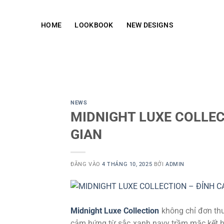
Bỏ
qua
HOME
LOOKBOOK
NEW DESIGNS
nội
dung
NEWS
MIDNIGHT LUXE COLLEC
GIAN
ĐĂNG VÀO
4 THÁNG 10, 2025
BỞI
ADMIN
Midnight Luxe Collection
không chỉ đơn thu
cảm hứng từ sắc xanh navy trầm mặc kết hợ