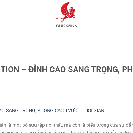
TION – ĐỈNH CAO SANG TRỌNG, P
ần là một bộ sưu tập nội thất, mà còn là biểu tượng của sự đ
p với ánh vàng đồng quyền quý, bộ sưu tập mang đến vẻ đẹp hu